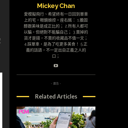
Mickey Chan
愛模擬飛行、希望終有一日回到單車
上的宅，眼鏡娘控。座右銘： 1.膽固
醇跟美味是成正比的； 2.所有人都可
以騙，但絕對不能騙自己； 3.賣掉的
貨才是錢，不賣的收藏品不值一文；
眾
4.踩單車，是為了吃更多美食！ 5.正
義的話語，不一定出自正義之人的
口；
- 廣告 -
Related Articles