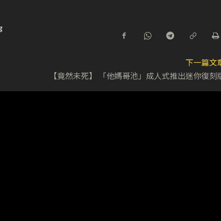
g
下一篇文
【竟然未死】 「他媽哥池」成人式推出迷你復刻