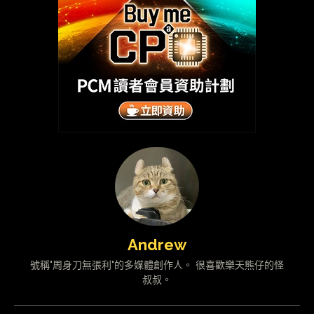
Andrew
號稱"周身刀無張利"的多媒體創作人。 很喜歡樂天熊仔的怪
叔叔。