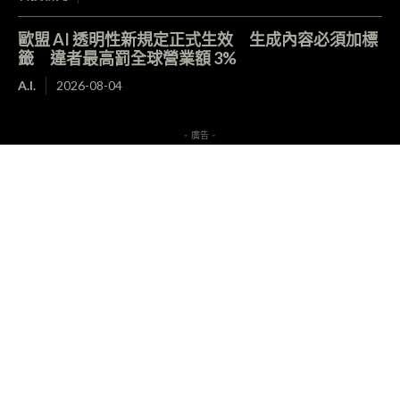
歐盟 AI 透明性新規定正式生效 生成內容必須加標
籤 違者最高罰全球營業額 3%
A.I.
2026-08-04
- 廣告 -