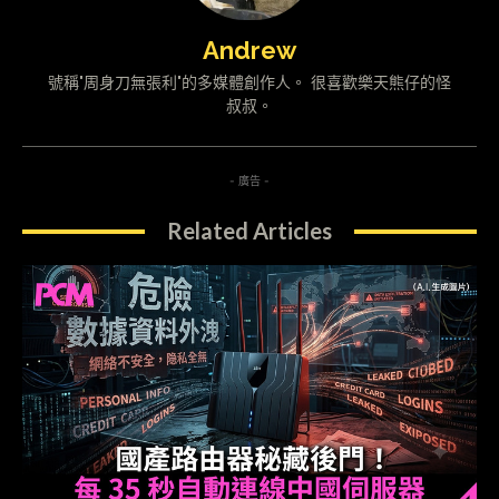
Andrew
號稱"周身刀無張利"的多媒體創作人。 很喜歡樂天熊仔的怪
叔叔。
- 廣告 -
Related Articles