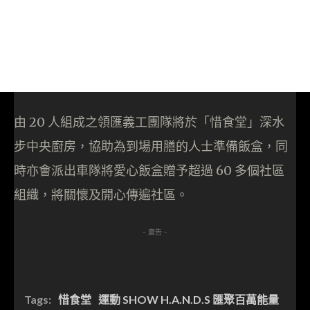
由 20 人組成之領匯義工團隊將於「惜食堂」深水
步中央廚房，協助為到場用膳的人士準備飯盒，同
時亦會派出車隊將愛心飯盒贈予超過 60 多個社區
組織，將關懷及開心傳遍社區。
- 廣告 -
Tags:
惜食堂
運動 SHOW H.A.N.D.S 匯聚百萬能量