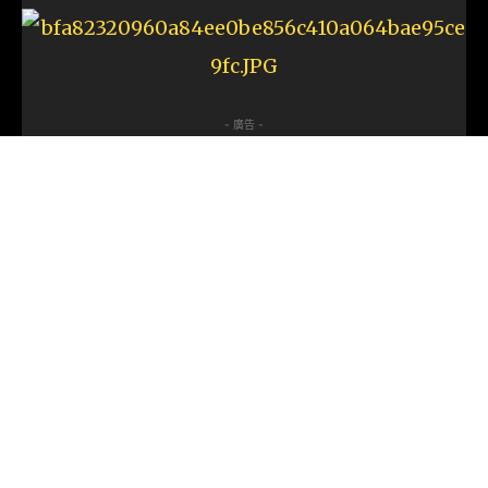
- 廣告 -