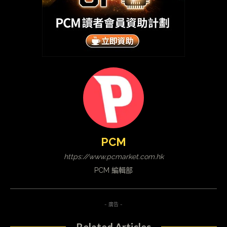
PCM
https://www.pcmarket.com.hk
PCM 編輯部
- 廣告 -