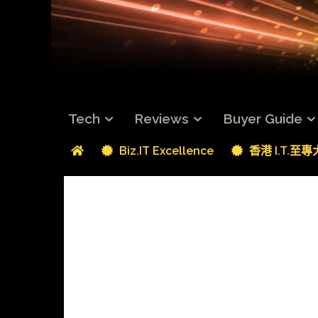
Tech
Reviews
Buyer Guide
Biz.IT Excellence
香港 I.T.至