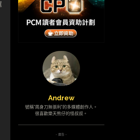
選
Andrew
號稱"周身刀無張利"的多媒體創作人。
很喜歡樂天熊仔的怪叔叔。
- 廣告 -