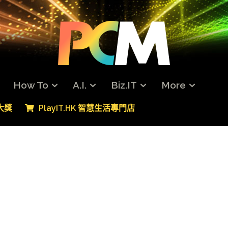
How To
A.I.
Biz.IT
More
專大獎
PlayIT.HK 智慧生活專門店