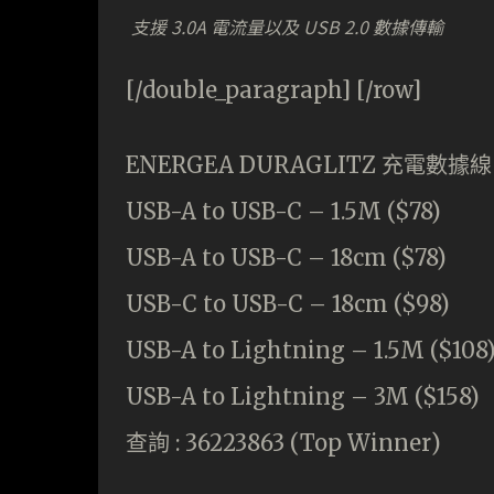
支援 3.0A 電流量以及 USB 2.0 數據傳輸
[/double_paragraph] [/row]
ENERGEA DURAGLITZ 充電數據線
USB-A to USB-C – 1.5M ($78)
USB-A to USB-C – 18cm ($78)
USB-C to USB-C – 18cm ($98)
USB-A to Lightning – 1.5M ($108
USB-A to Lightning – 3M ($158)
查詢 : 36223863 (Top Winner)