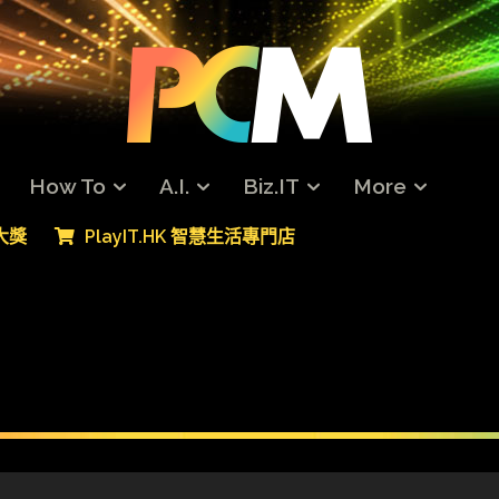
How To
A.I.
Biz.IT
More
專大獎
PlayIT.HK 智慧生活專門店