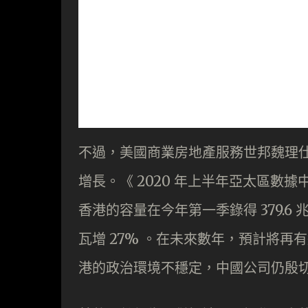
不過，美國商業房地產服務世邦魏理
增長。《 2020 年上半年亞太區數
香港的容量在今年第一季錄得 379.6 兆
瓦增 27% 。在未來數年，預計將再
港的政治環境不穩定，中國公司仍殷