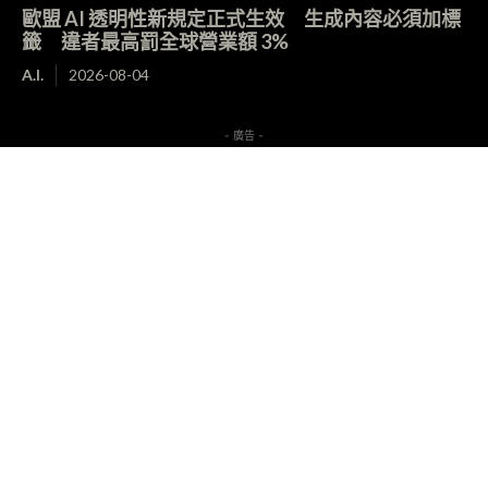
歐盟 AI 透明性新規定正式生效 生成內容必須加標
籤 違者最高罰全球營業額 3%
A.I.
2026-08-04
- 廣告 -