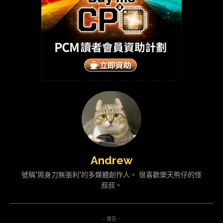
Andrew
號稱"周身刀無張利"的多媒體創作人。 很喜歡樂天熊仔的怪
叔叔。
- 廣告 -