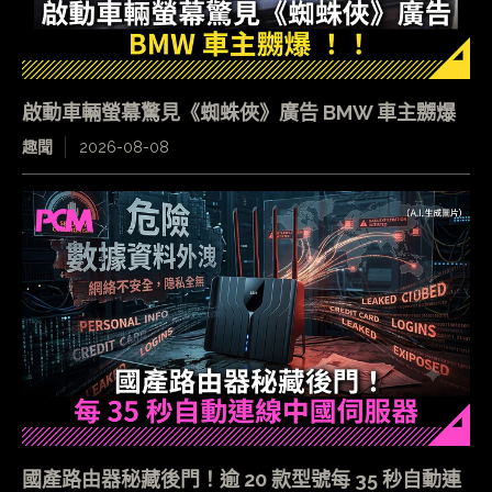
啟動車輛螢幕驚見《蜘蛛俠》廣告 BMW 車主嬲爆
趣聞
2026-08-08
國產路由器秘藏後門！逾 20 款型號每 35 秒自動連