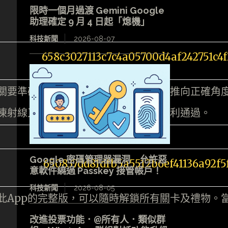
限時一個月過渡 Gemini Google
助理確定 9 月 4 日起「熄機」
科技新聞
2026-08-07
關要準確預計鐵箱掉落的時間，把鏡子推向正確角
凍射線又剛好把鐵箱凝固，讓滑雪者順利通過。
Google 密碼管理器漏洞 允許惡
意軟件繞過 Passkey 接管帳戶！
科技新聞
2026-08-05
此App的完整版，可以隨時解鎖所有關卡及禮物。
改進投票功能．@所有人．類似群