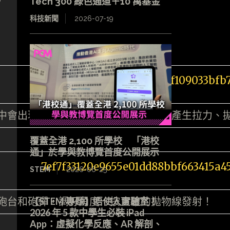
Tech 300 綠色通道＋10 萬基金
科技新聞
2026-07-19
中會出現齒輪和繩索，繫上不同物品，產生拉力、
覆蓋全港 2,100 所學校 「港校
通」於學與教博覽首度公開展示
STEM
2026-06-25
砲台和砲彈，調好角度，按正確的拋物線發射！
【STEM 專題】唔使入實驗室！
2026 年 5 款中學生必裝 iPad
App：虛擬化學反應、AR 解剖、