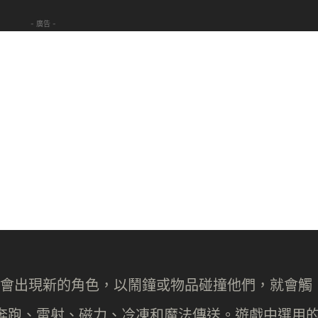
- 廣告 -
每一版都會出現新的角色，以鬧鐘或物品碰撞他們，就會觸
奔跑、雷射、磁力、冷凍和魔法傳送。遊戲中選用