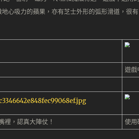
徵地心吸力的蘋果，亦有芝士外形的弧形滑道，很有
遊戲
嘴裡，認真大陣仗！
使用