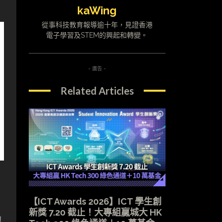
kaWing
從事科技教育報導逾十年，見證香港
電子學習及STEM的興起和轉變。
- 廣告 -
Related Articles
【ICT Awards 2026】ICT 學生創
新獎 7.20 截止！大專組贏城大 HK
的