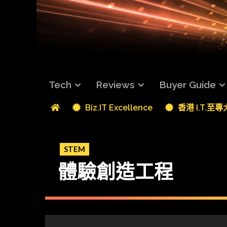
Tech
Reviews
Buyer Guide
Biz.IT Excellence
香港 I.T.至
STEM
體驗創造工程