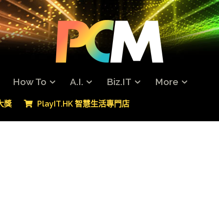
How To
A.I.
Biz.IT
More
專大獎
PlayIT.HK 智慧生活專門店