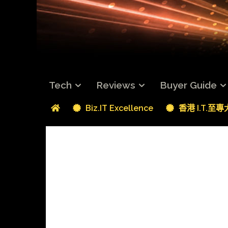
Tech
Reviews
Buyer Guide
Biz.IT Excellence
香港 I.T.至