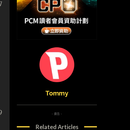
7
Tommy
9
- 廣告 -
Related Articles