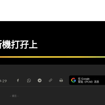
新機打孖上
在 Google
9-29
緊貼《PCM》消息
- 廣告 -