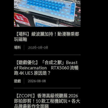
【場料】綾波麗加持！動漫聯乘都
玩磁軸
場料
2026-08-08
【遊戲優化】「合成之獸」Beast
of Reincarnation RTX5060 流暢
跑 4K UE5 原因是？
遊戲
2026-08-08
【ZCOPE】香港高級視聽展 2026
即拍即剪！10 款工程機試玩 + 各大
品牌最新作全面睇