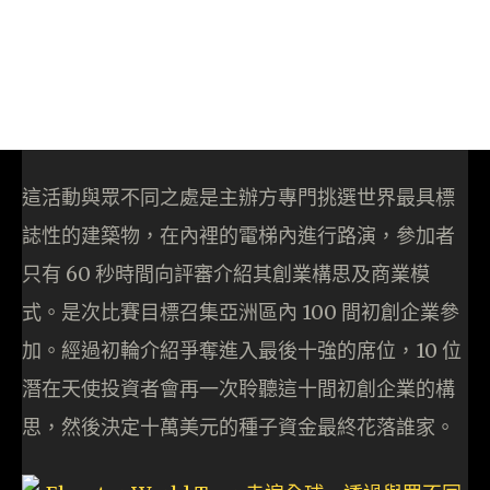
這活動與眾不同之處是主辦方專門挑選世界最具標
誌性的建築物，在內裡的電梯內進行路演，參加者
只有 60 秒時間向評審介紹其創業構思及商業模
式。是次比賽目標召集亞洲區內 100 間初創企業參
加。經過初輪介紹爭奪進入最後十強的席位，10 位
潛在天使投資者會再一次聆聽這十間初創企業的構
思，然後決定十萬美元的種子資金最終花落誰家。