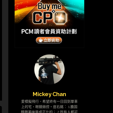
Mickey Chan
愛模擬飛行、希望終有一日回到單車
上的宅，眼鏡娘控。座右銘： 1.膽固
醇跟美味是成正比的； 2.所有人都可