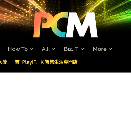
How To
A.I.
Biz.IT
More
專大獎
PlayIT.HK 智慧生活專門店