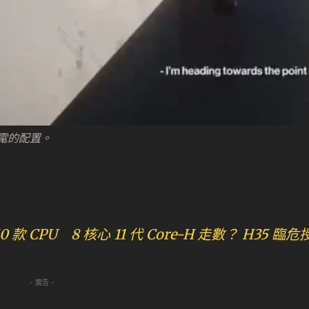
筆電的配置。
 50 款 CPU 8 核心 11 代 Core-H 走數？ H35 臨
- 廣告 -