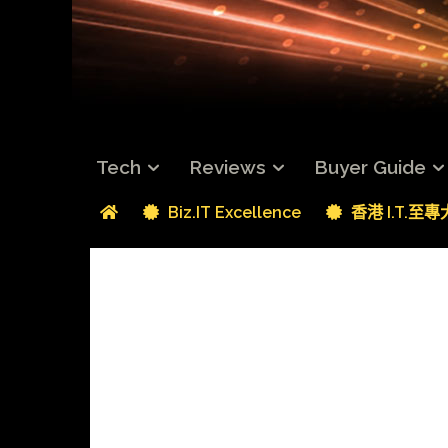
Tech
Reviews
Buyer Guide
Biz.IT Excellence
香港 I.T.至