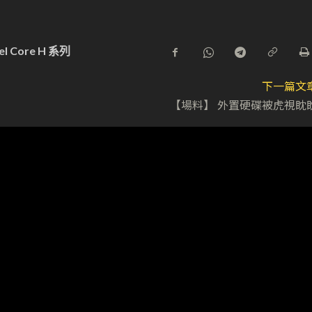
tel Core H 系列
下一篇文
【場料】 外置硬碟被虎視眈