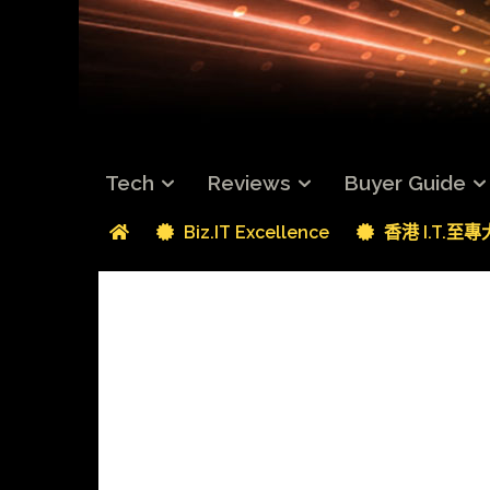
Tech
Reviews
Buyer Guide
Biz.IT Excellence
香港 I.T.至