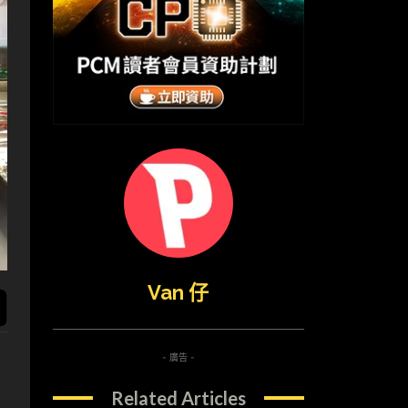
Van 仔
- 廣告 -
Related Articles