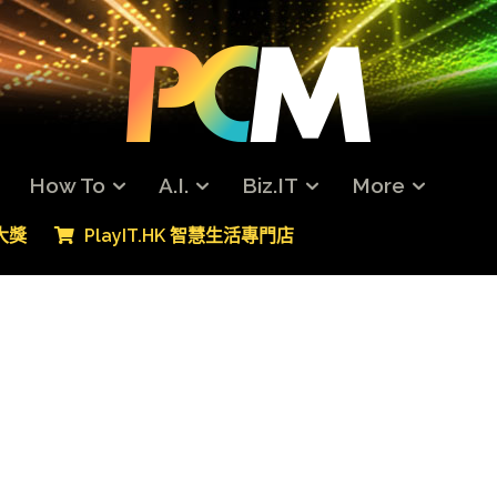
How To
A.I.
Biz.IT
More
專大獎
PlayIT.HK 智慧生活專門店