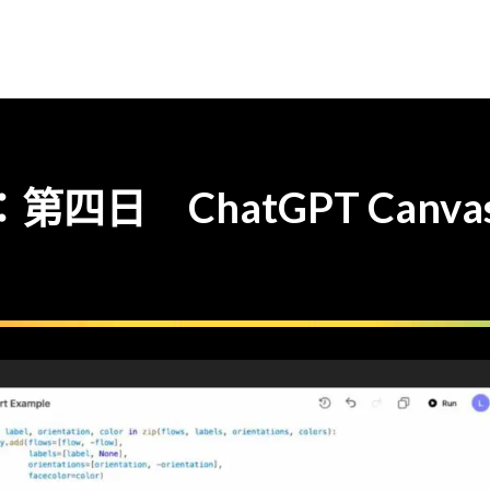
nAI：第四日 ChatGPT Canv