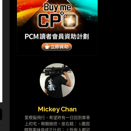
Mickey Chan
愛模擬飛行、希望終有一日回到單車
上的宅，眼鏡娘控。座右銘： 1.膽固
醇跟美味是成正比的； 2.所有人都可