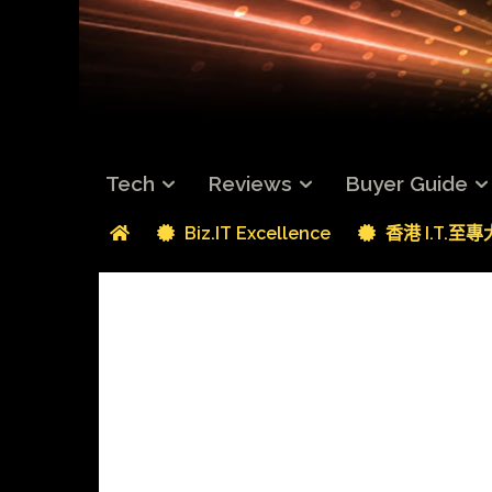
Tech
Reviews
Buyer Guide
Biz.IT Excellence
香港 I.T.至