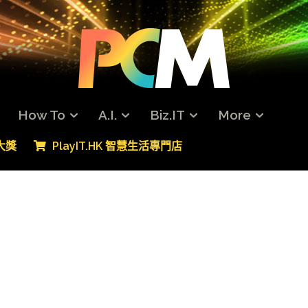
How To
A.I.
Biz.IT
More
專大獎
PlayIT.HK 智慧生活專門店