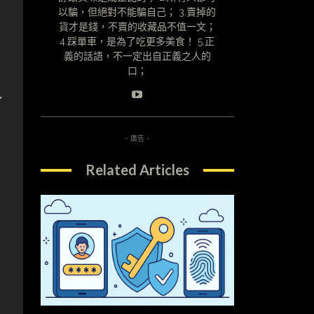
以騙，但絕對不能騙自己； 3.賣掉的
貨才是錢，不賣的收藏品不值一文；
4.踩單車，是為了吃更多美食！ 5.正
義的話語，不一定出自正義之人的
口；
了
，
- 廣告 -
Related Articles
。