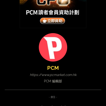
PCM
https://www.pcmarket.com.hk
PCM 編輯部
- 廣告 -