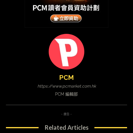
PCM
https://www.pcmarket.com.hk
PCM 編輯部
- 廣告 -
Related Articles