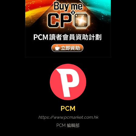
PCM
https://www.pcmarket.com.hk
PCM 編輯部