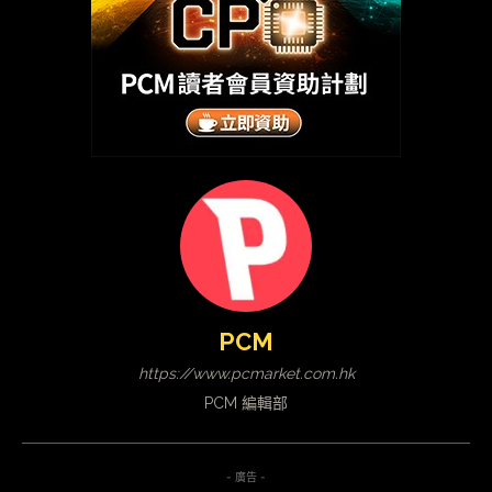
PCM
https://www.pcmarket.com.hk
PCM 編輯部
- 廣告 -