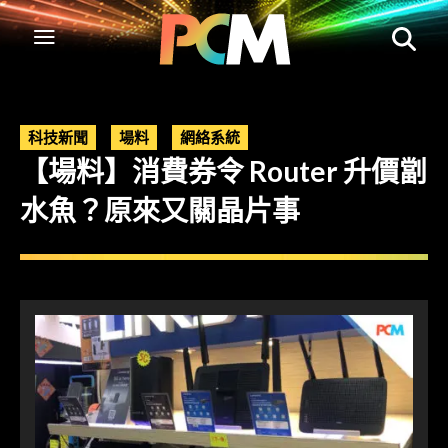
科技新聞
場料
網絡系統
【場料】消費券令 Router 升價劏
水魚？原來又關晶片事