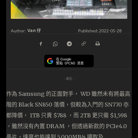
Van 仔
Author:
Published:
2022-05-28
在 Google
緊貼《PCM》消息
- 廣告 -
作為 Samsung 的正面對手， WD 雖然未有將最高
階的 Black SN850 落價，但較為入門的 SN770 亦
都降價， 1TB 只賣 $788 ，而 2TB 更只需 $1,598
，雖然沒有內置 DRAM ，但透過新款的 PCIe4.0
晶片，速度也能達到 5,000MB/s 讀取及