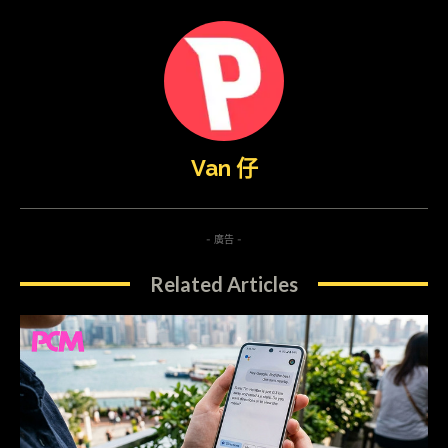
Van 仔
- 廣告 -
Related Articles