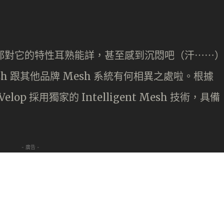
，大家都對它的特性耳熟能詳，甚至感到沉悶吧（汗⋯⋯
 Mesh 跟其他品牌 Mesh 系統有何相異之處啦。根據
lop 採用獨家的 Intelligent Mesh 技術，具備
- 廣告 -