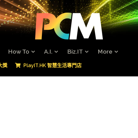
How To
A.I.
Biz.IT
More
專大獎
PlayIT.HK 智慧生活專門店