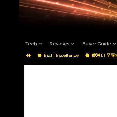
Tech
Reviews
Buyer Guide
Biz.IT Excellence
香港 I.T.至