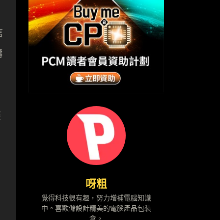
信
躊
裝
呀粗
覺得科技很有趣，努力增補電腦知識
中。喜歡儲設計精美的電腦產品包裝
盒。