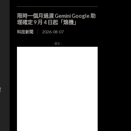
限時一個月過渡 Gemini Google 助
理確定 9 月 4 日起「熄機」
，
科技新聞
2026-08-07
- 廣告 -
t
線