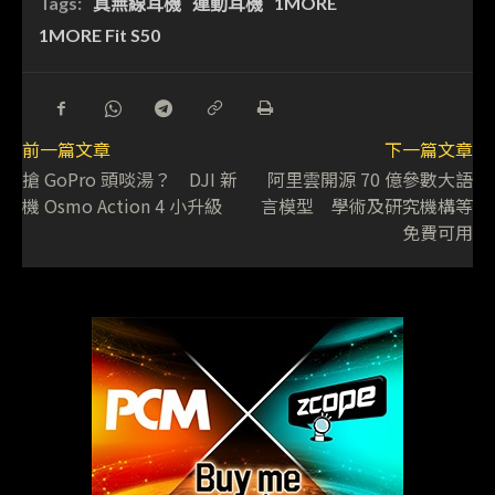
Tags:
真無線耳機
運動耳機
1MORE
1MORE Fit S50
前一篇文章
下一篇文章
搶 GoPro 頭啖湯？ DJI 新
阿里雲開源 70 億參數大語
機 Osmo Action 4 小升級
言模型 學術及研究機構等
免費可用