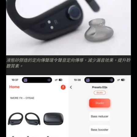
液態矽膠造的定向傳聲環令聲音定向傳導，減少漏音效果，提升聆
聽質素。