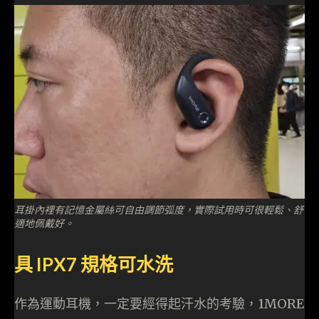
耳掛內裡有記憶金屬絲可自由調節弧度，實際試用時可很輕鬆、舒
適地佩戴好。
具 IPX7 規格可水洗
作為運動耳機，一定要經得起汗水的考驗，1MORE