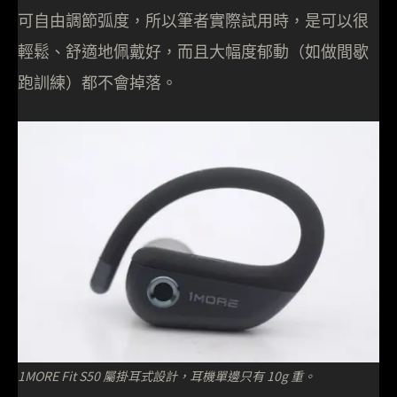
可自由調節弧度，所以筆者實際試用時，是可以很
輕鬆、舒適地佩戴好，而且大幅度郁動（如做間歇
跑訓練）都不會掉落。
1MORE Fit S50 屬掛耳式設計，耳機單邊只有 10g 重。