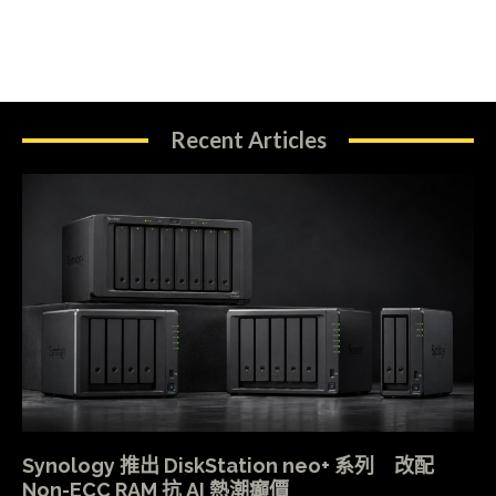
Recent Articles
Synology 推出 DiskStation neo+ 系列 改配
Non-ECC RAM 抗 AI 熱潮癲價