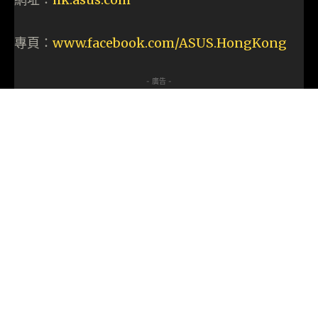
專頁：
www.facebook.com/ASUS.HongKong
- 廣告 -