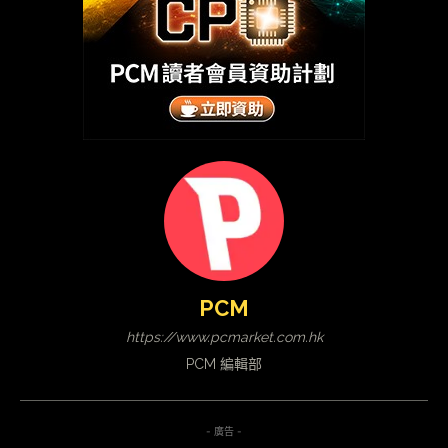
PCM
https://www.pcmarket.com.hk
PCM 編輯部
- 廣告 -