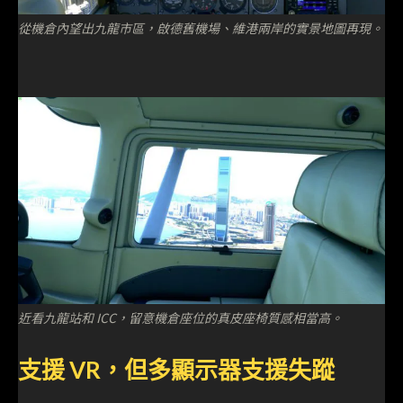
從機倉內望出九龍市區，啟德舊機場、維港兩岸的實景地圖再現。
近看九龍站和 ICC，留意機倉座位的真皮座椅質感相當高。
支援 VR，但多顯示器支援失蹤