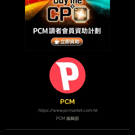
PCM
https://www.pcmarket.com.hk
PCM 編輯部