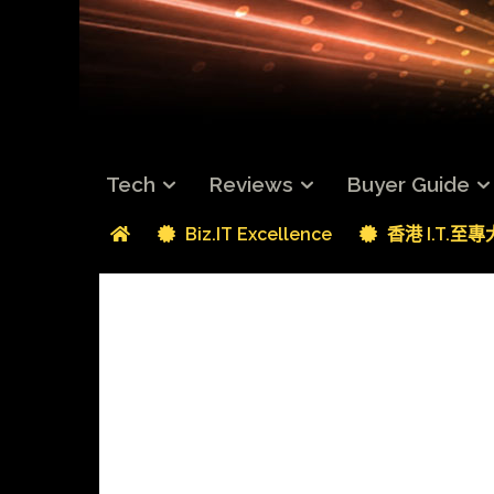
Tech
Reviews
Buyer Guide
Biz.IT Excellence
香港 I.T.至