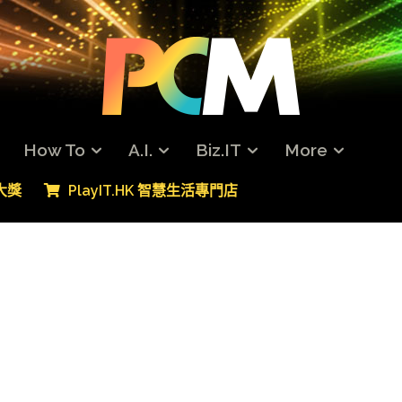
How To
A.I.
Biz.IT
More
專大獎
PlayIT.HK 智慧生活專門店