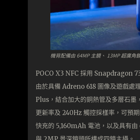
機背配備由 64MP 主鏡、 13MP 超廣
POCO X3 NFC 採用 Snapdragon
由於具備 Adreno 618 圖像及遊戲處理器，
Plus，結合加大的銅熱管及多層石墨
更新率及 240Hz 觸控採樣率，可
快充的 5,160mAh 電池，以及具有由
與 2MP 景深鏡頭所構成四鏡主攝。