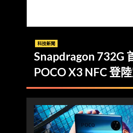
科技新聞
Snapdragon 73
POCO X3 NFC 