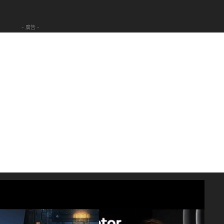
- 廣告 -