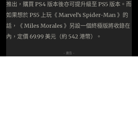
推出，購買 PS4 版本後亦可提升級至 PS5 版本。而
如果想於 PS5 上玩《 Marvel’s Spider-Man 》的
話，《 Miles Morales 》另設一個終極版將收錄在
內，定價 69.99 美元（約 542 港幣）。
- 廣告 -