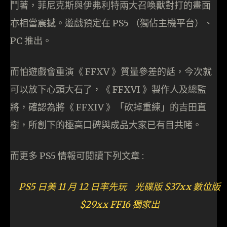
鬥著，菲尼克斯與伊弗利特兩大召喚獸對打的畫面
亦相當震撼。遊戲預定在 PS5 （獨佔主機平台）、
PC 推出。
而怕遊戲會重演《 FFXV 》質量參差的話，今次就
可以放下心頭大石了，《 FFXVI 》製作人及總監
將，確認為將《 FFXIV 》「砍掉重練」的吉田直
樹，所創下的極高口碑與成品大家已有目共睹。
而更多 PS5 情報可閱讀下列文章 :
PS5 日美 11 月 12 日率先玩 光碟版 $37xx 數位版
$29xx FF16 獨家出