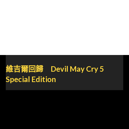
維吉爾回歸 Devil May Cry 5
Special Edition