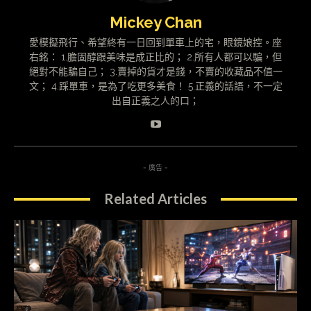
Mickey Chan
愛模擬飛行、希望終有一日回到單車上的宅，眼鏡娘控。座
右銘： 1.膽固醇跟美味是成正比的； 2.所有人都可以騙，但
絕對不能騙自己； 3.賣掉的貨才是錢，不賣的收藏品不值一
文； 4.踩單車，是為了吃更多美食！ 5.正義的話語，不一定
出自正義之人的口；
- 廣告 -
Related Articles