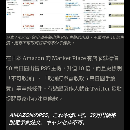
日本 Amazon 曾出現高價出售 PS5 主機的出品，不單炒高 10 倍售
價，更有不可取消訂單的不公平條款。
在日本 Amazon 的 Market Place 有店家就標價
50 萬日圓出售 PS5 主機，升值 10 倍，而且更標明
「不可取消」、「取消訂單需收取 5 萬日圓手續
費」等辛辣條件。有遊戲製作人就在 Twitter 發貼
提醒買家小心注意條款。
AMAZONのPS5、これやばいぞ。39万円価格
設定予約注文、キャンセル不可。