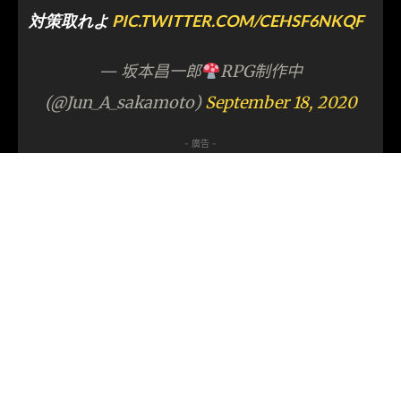
対策取れよ
PIC.TWITTER.COM/CEHSF6NKQF
— 坂本昌一郎
RPG制作中
(@Jun_A_sakamoto)
September 18, 2020
- 廣告 -