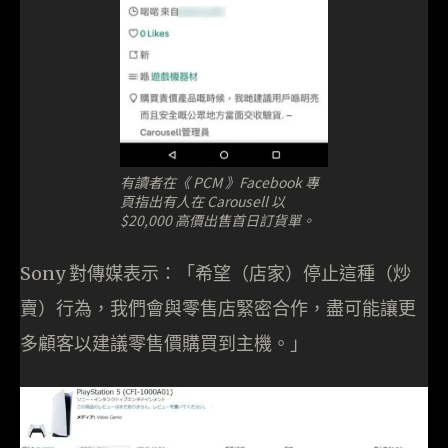
有讀者在《 PCM 》Facebook 專
頁指出有人在 Carousell 以
$20,000 高價出售首日訂貨單。
Sony 對傳媒表示：「希望（店家）停止這種（炒
賣）行為，我們會與零售店緊密合作，盡可能讓更
多顧客以建議零售價購買到主機。」