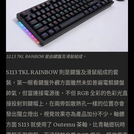
S113 TKL RAINBOW 是由鍵盤及滑鼠組成。
S113 TKL RAINBOW 則是鍵盤及滑鼠組成的套
裝，第一眼看鍵盤外觀方面雖然未如普遍電競鍵盤
帥氣，但當連接電源後，不但 RGB 全彩的色彩光直
接投射到鍵帽上，在兩旁如散熱孔一樣的位置亦會
發出獨立燈出，視覺效果亦為產品加分不少。軸體
方面 S113 就使用了 Outemu 茶軸，比青軸遊玩時