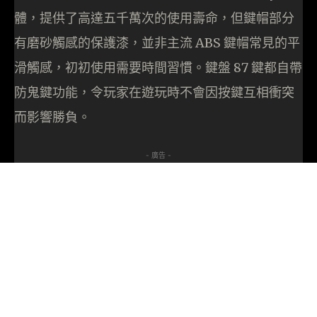
體，提供了高達五千萬次的使用壽命，但鍵帽部分
有磨砂觸感的保護漆，並非主流 ABS 鍵帽常見的平
滑觸感，初初使用需要時間習慣。鍵盤 87 鍵都自帶
防鬼鍵功能，令玩家在遊玩時不會因按鍵互相衝突
而影響勝負。
- 廣告 -