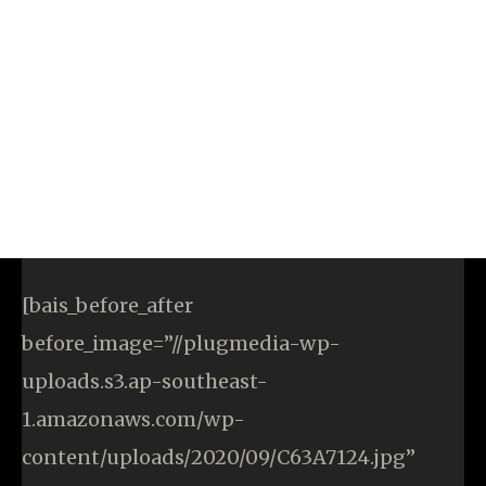
[bais_before_after
before_image=”//plugmedia-wp-
uploads.s3.ap-southeast-
1.amazonaws.com/wp-
content/uploads/2020/09/C63A7124.jpg”