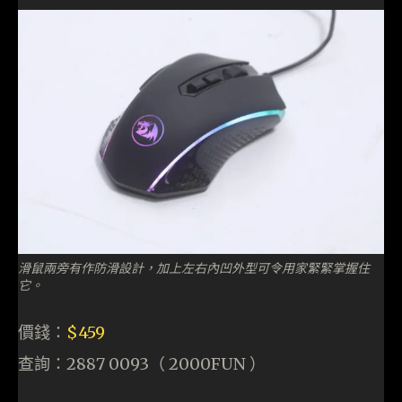
滑鼠兩旁有作防滑設計，加上左右內凹外型可令用家緊緊掌握住
它。
價錢：
$459
查詢：2887 0093（ 2000FUN ）