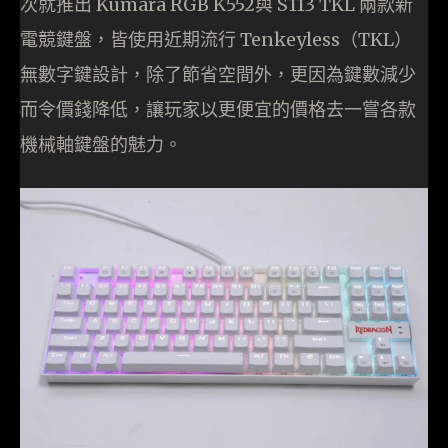
次就推出 Kumara RGB K552與 S113 TKL 兩款新
電競鍵盤，皆使用近期流行 Tenkeyless（TKL）
無數字鍵設計，除了節省空間外，更因為鍵數減少
而令價錢降低，讓玩家以更便宜的價格去一嘗各款
機械軸鍵盤的魅力。