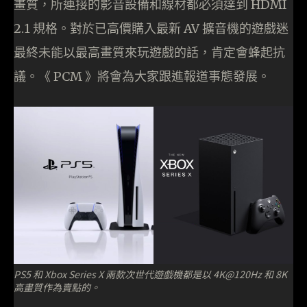
畫質，所連接的影音設備和線材都必須達到 HDMI
2.1 規格。對於已高價購入最新 AV 擴音機的遊戲迷
最終未能以最高畫質來玩遊戲的話，肯定會蜂起抗
議。《 PCM 》將會為大家跟進報道事態發展。
PS5 和 Xbox Series X 兩款次世代遊戲機都是以 4K@120Hz 和 8K
高畫質作為賣點的。