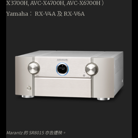
X3700H, AVC-X4700H, AVC-X6700H ）
Yamaha： RX-V4A 及 RX-V6A
Marantz 的 SR8015 亦告遭殃。