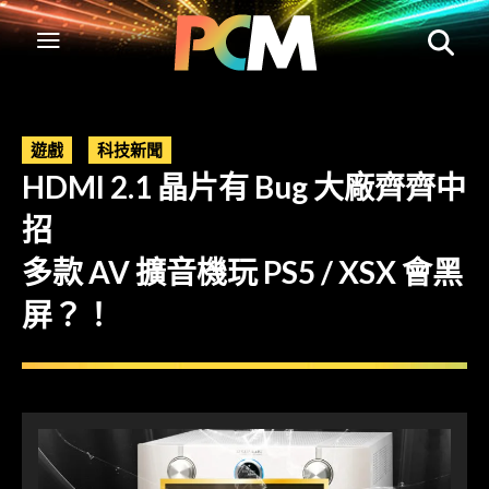
遊戲
科技新聞
HDMI 2.1 晶片有 Bug 大廠齊齊中
招
多款 AV 擴音機玩 PS5 / XSX 會黑
屏？！