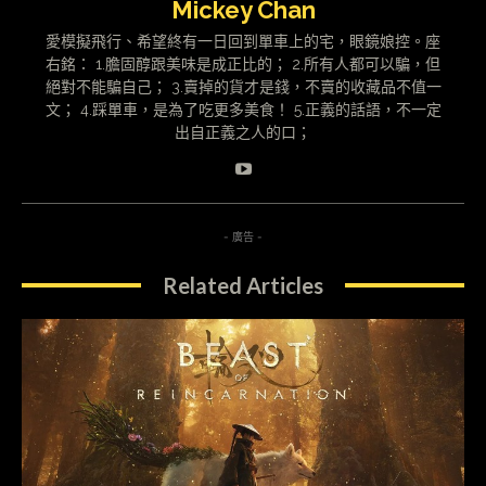
Mickey Chan
愛模擬飛行、希望終有一日回到單車上的宅，眼鏡娘控。座
右銘： 1.膽固醇跟美味是成正比的； 2.所有人都可以騙，但
絕對不能騙自己； 3.賣掉的貨才是錢，不賣的收藏品不值一
文； 4.踩單車，是為了吃更多美食！ 5.正義的話語，不一定
出自正義之人的口；
- 廣告 -
Related Articles