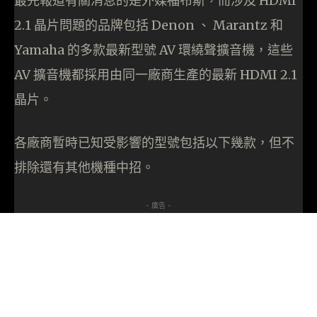
最先報道有關消息的是外媒福布斯，而涉及 HDMI
2.1 晶片問題的品牌包括 Denon 、 Marantz 和
Yamaha 的多款最新型號 AV 環繞聲擴音機，這些
AV 擴音機都採用由同一廠商生產的最新 HDMI 2.1
晶片。
各廠商暫時已知受影響的型號包括以下幾款，但不
排除還有其他機種中招。
- 廣告 -