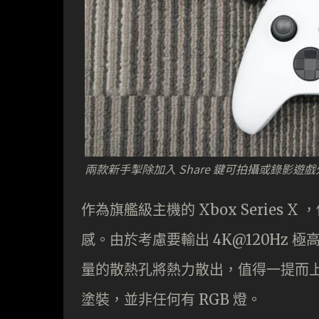
兩款新手掣除加入 Share 鍵可拍攝或錄影遊戲
作為旗艦級主機的 Xbox Serie
感。由於考慮要輸出 4K@120Hz
量的散熱孔將熱力散出，值得一提而
塗裝，並非任何有 RGB 燈。