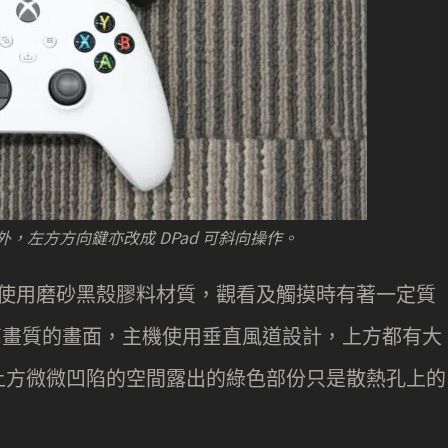
外，左方方向鍵亦改成 DPad 可斜向操作。
s X ，使用磨砂黑殼膠料材質，觀看及觸摸時有著一定質
 極高畫質的畫面，主機使用垂直風道設計，上方都有大
上方微微凹陷的空間露出的綠色部份只是散熱孔上的