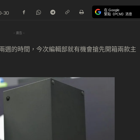
在 Google
0-30
緊貼《PCM》消息
- 廣告 -
售還有不到兩週的時間，今次編輯部就有機會搶先開箱兩款主