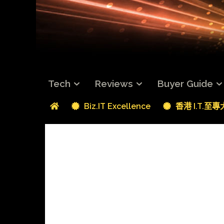
Tech
Reviews
Buyer Guide
Biz.IT Excellence
香港 I.T.至