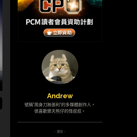
Andrew
號稱"周身刀無張利"的多媒體創作人。
很喜歡樂天熊仔的怪叔叔。
- 廣告 -