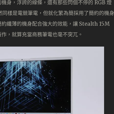
機身，浮誇的線條，還有那些閃個不停的 RGB 燈
15M 雖然同樣是電競筆電，但就化繁為簡採用了簡約的機
薄的機身配合強大的效能，讓 Stealth 15M
製作，就算充當商務筆電也毫不突兀。