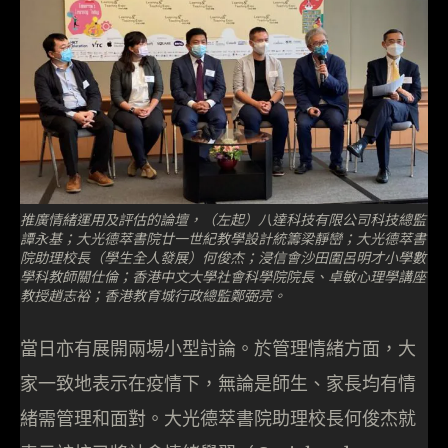
推廣情緒運用及評估的論壇，（左起）八達科技有限公司科技總監
譚永基；大光德萃書院廿一世紀教學設計統籌梁靜巒；大光德萃書
院助理校長（學生全人發展）何俊杰；浸信會沙田圍呂明才小學數
學科教師關仕倫；香港中文大學社會科學院院長、卓敏心理學講座
教授趙志裕；香港教育城行政總監鄭弼亮。
當日亦有展開兩場小型討論。於管理情緒方面，大
家一致地表示在疫情下，無論是師生、家長均有情
緒需管理和面對。大光德萃書院助理校長何俊杰就