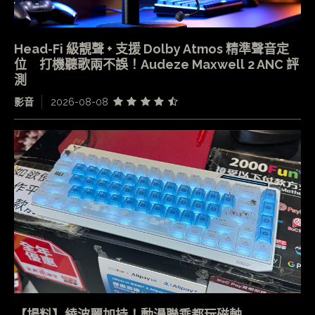
Head-Fi 級靚聲 + 支援 Dolby Atmos 精準聲音定
位 打機聽歌兩不誤！Audeze Maxwell 2 ANC 評
測
影音
2026-08-08
【場料】綾波麗加持！動漫聯乘都玩磁軸