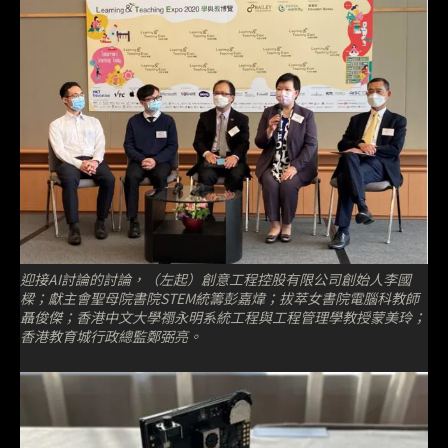
迎接AI討論的討論，（左起）創意工程控股有限公司創始人李國
樑；獻主會聖母院書院STEM統籌彭嘉煒；拔萃女書院電腦科教師
聶俊傑；香港中文大學禤永明系統工程與工程管理學教授蒙美玲；
香港教育城行政總監鄭弼亮。