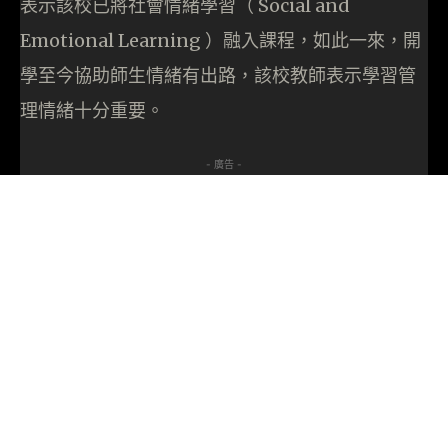
表示該校已將社會情緒學習（ Social and
Emotional Learning ）融入課程，如此一來，開
學至今協助師生情緒有出路，該校教師表示學習管
理情緒十分重要。
- 廣告 -