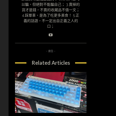
以騙，但絕對不能騙自己； 3.賣掉的
貨才是錢，不賣的收藏品不值一文；
4.踩單車，是為了吃更多美食！ 5.正
義的話語，不一定出自正義之人的
口；
- 廣告 -
Related Articles