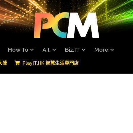
How To
A.I.
Biz.IT
More
專大獎
PlayIT.HK 智慧生活專門店