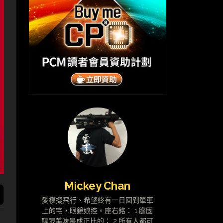
Mickey Chan
愛模擬飛行、希望終有一日回到單車
上的宅，眼鏡娘控。座右銘： 1.膽固
醇跟美味是成正比的； 2.所有人都可