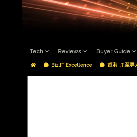
Tech
Reviews
Buyer Guide
Biz.IT Excellence
香港 I.T.至