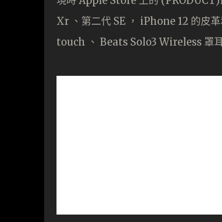
現時 Apple Store 上的 (PRODUCT)
Xr 、第二代 SE ， iPhone 12 的皮
touch 、 Beats Solo3 Wireles