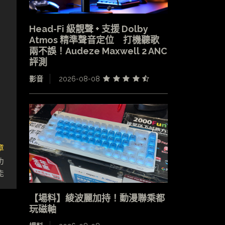
Head-Fi 級靚聲 + 支援 Dolby
Atmos 精準聲音定位 打機聽歌
兩不誤！Audeze Maxwell 2 ANC
評測
影音
2026-08-08
章
功
能
【場料】綾波麗加持！動漫聯乘都
玩磁軸