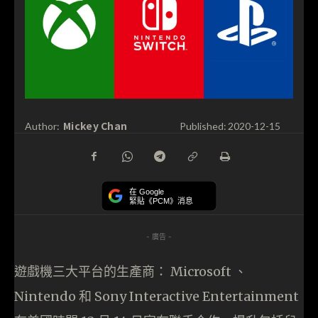
Mickey Chan
Author:
Published:
2020-12-15
在 Google
緊貼《PCM》消息
- 廣告 -
遊戲機三大平台的生產商： Microsoft 、
Nintendo 和 Sony Interactive Entertainment