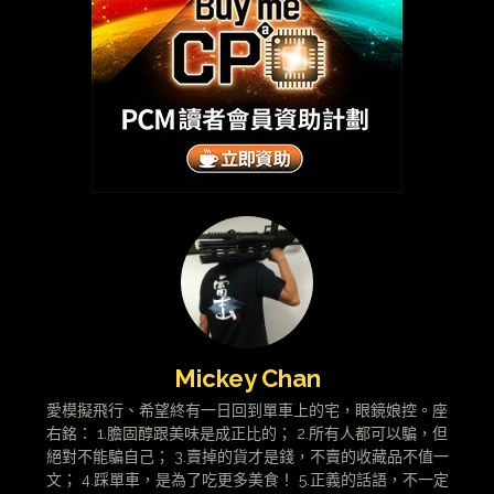
Mickey Chan
愛模擬飛行、希望終有一日回到單車上的宅，眼鏡娘控。座
右銘： 1.膽固醇跟美味是成正比的； 2.所有人都可以騙，但
絕對不能騙自己； 3.賣掉的貨才是錢，不賣的收藏品不值一
文； 4.踩單車，是為了吃更多美食！ 5.正義的話語，不一定