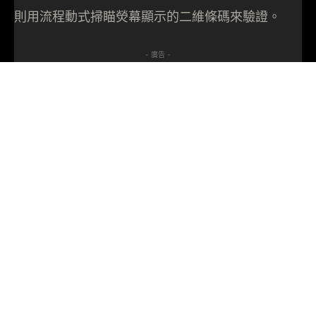
則用流程動式掃瞄熒幕顯示的二維條碼來驗證。
- 廣告 -