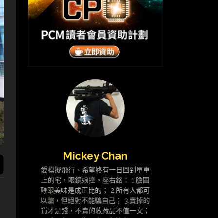
Mickey Chan
愛模擬飛行、希望終有一日回到單車
上的宅，眼鏡娘控。座右銘： 1.膽固
醇跟美味是成正比的； 2.所有人都可
以騙，但絕對不能騙自己； 3.賣掉的
貨才是錢，不賣的收藏品不值一文；