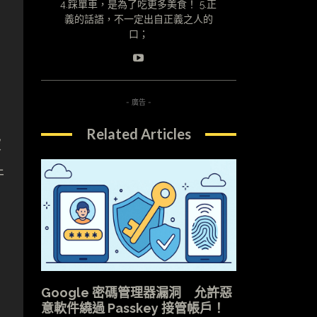
4.踩單車，是為了吃更多美食！ 5.正
義的話語，不一定出自正義之人的
口；
- 廣告 -
Related Articles
被
件
Google 密碼管理器漏洞 允許惡
意軟件繞過 Passkey 接管帳戶！