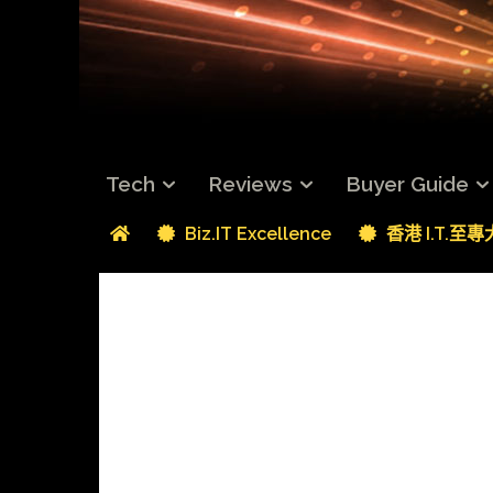
Tech
Reviews
Buyer Guide
Biz.IT Excellence
香港 I.T.至