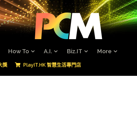
How To
A.I.
Biz.IT
More
專大獎
PlayIT.HK 智慧生活專門店