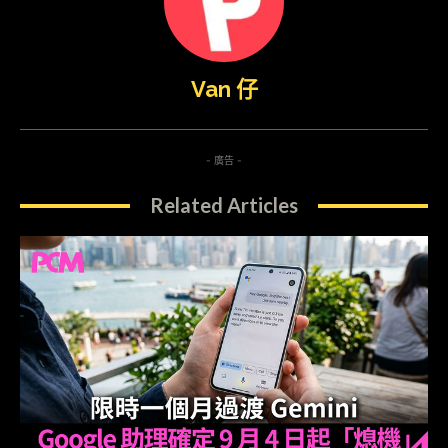
Van 仔
- 廣告 -
Related Articles