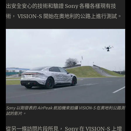
出安全安心的技術和驗證 Sony 各種各樣現有技
術， VISION-S 開始在奧地利的公路上進行測試。
Sony 以剛發表的 AirPeak 航拍機來拍攝 VISION-S 在奧地利公路測
試的影片。
從另一條訪問片段所見， Sony 在 VISION-S 上增