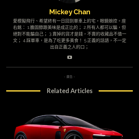
Mickey Chan
愛模擬飛行、希望終有一日回到單車上的宅，眼鏡娘控。座
右銘： 1.膽固醇跟美味是成正比的； 2.所有人都可以騙，但
絕對不能騙自己； 3.賣掉的貨才是錢，不賣的收藏品不值一
文； 4.踩單車，是為了吃更多美食！ 5.正義的話語，不一定
出自正義之人的口；
- 廣告 -
Related Articles