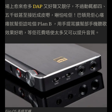
場上愈來愈多
DAP
又好聲又靚仔，不過動輒都四、
五千蚊甚至接近成皮嘢，嚇怕咗佢！巴頓見佢心癢
癢就幫佢諗咗個 Plan B ，用手提耳擴幫部手機聽歌
效果好啲，等佢花費唔使太多又可以提升音質。
Fiio Q5 手提耳擴