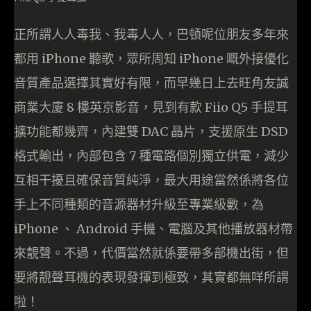
正所謂人人毒我、我毒人人，巴頓呢位朋友多年來
都用 iPhone 聽歌，眾所周知 iPhone 嘅外接優化
音質產品選擇其實好有限，而早幾日上去旺角友誠
商業大廈 8 樓英京影音，見到有款 Fiio Q5 手提耳
擴功能都幾齊，內建雙 DAC 晶片，支援原生 DSD
格式輸出，內部包含 7 種電路個別獨立供電，減少
互相干擾且確保音質純淨，最大用途當然係將各位
手上不同種類的音源器材升級至專業級數，為
iPhone 、 Android 手機、電腦及其他播放器材帶
來靚聲。不過，代價當然就係要帶多部機出街，但
要將靚聲耳機的表現發揮到極致，其實都無咩所謂
啦！