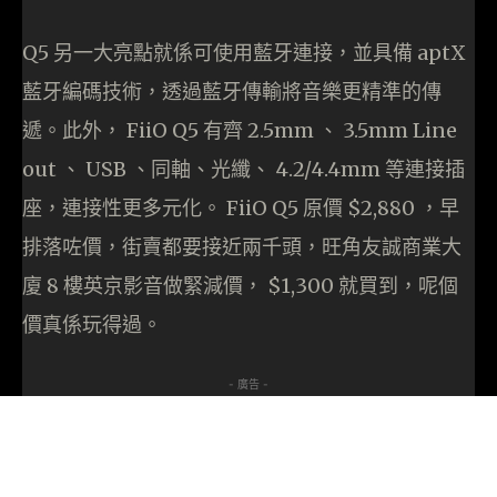
Q5 另一大亮點就係可使用藍牙連接，並具備 aptX
藍牙編碼技術，透過藍牙傳輸將音樂更精準的傳
遞。此外， FiiO Q5 有齊 2.5mm 、 3.5mm Line
out 、 USB 、同軸、光纖、 4.2/4.4mm 等連接插
座，連接性更多元化。 FiiO Q5 原價 $2,880 ，早
排落咗價，街賣都要接近兩千頭，旺角友誠商業大
廈 8 樓英京影音做緊減價， $1,300 就買到，呢個
價真係玩得過。
- 廣告 -