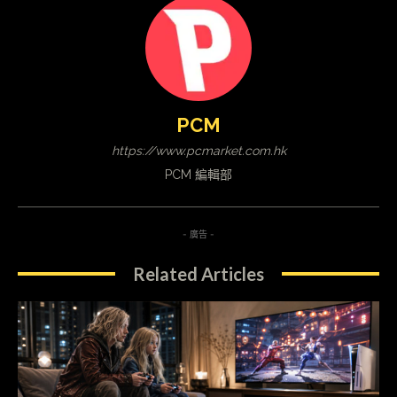
PCM
https://www.pcmarket.com.hk
PCM 編輯部
- 廣告 -
Related Articles