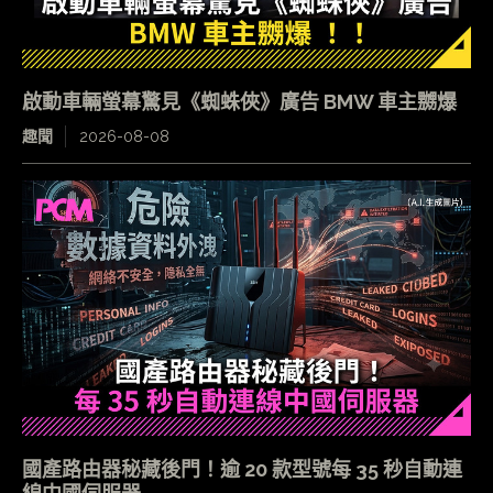
啟動車輛螢幕驚見《蜘蛛俠》廣告 BMW 車主嬲爆
趣聞
2026-08-08
國產路由器秘藏後門！逾 20 款型號每 35 秒自動連