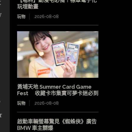
【場料】動漫宅必備！襟章電子化
大
玩埋動畫
y
玩物
2026-08-08
黃埔天地 Summer Card Game
Fest 收藏卡市集寶可夢卡迷必到
看
玩物
2026-08-08
r
啟動車輛螢幕驚見《蜘蛛俠》廣告
BMW 車主嬲爆