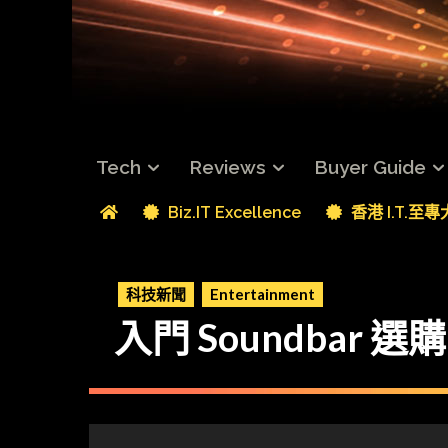
Tech
Reviews
Buyer Guide
Biz.IT Excellence
香港 I.T.至
科技新聞
Entertainment
入門 Soundbar 