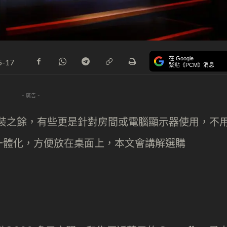
在 Google
5-17
緊貼《PCM》消息
- 廣告 -
簡單安裝之餘，有些更是針對房間或電腦顯示器使用，不
一體化，方便放在桌面上，本文會講解選購