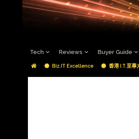
Tech
Reviews
Buyer Guide
Biz.IT Excellence
香港 I.T.至