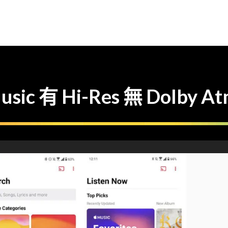
usic 有 Hi-Res 無 Dolby A