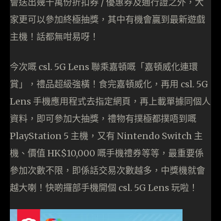
會送出幾十萬份折扣券 / 優惠券及通行證之外，大
家更可以參加終極抽獎，其中有機會贏到最新遊戲
主機！話都無咁易呀！
今次嘅 csl. 5G Lens 聯乘嘉頓嘅「嘉頓威化連環
賞」，禮品超級強橫！食完嘉頓威化，再用 csl. 5G
Lens 手機應用程式去指定網頁，再上載單據同個人
資料，即可參加大抽獎，禮物有撲極都撲唔到嘅
PlayStation 5 主機，又有 Nintendo Switch 主
機、價值 HK$10,000 嘅手機禮券等等，最重要係
參加次數不限，即係話交易次數越多，中獎機就會
越大喇！快啲攞部手機開個 csl. 5G Lens 玩啦！