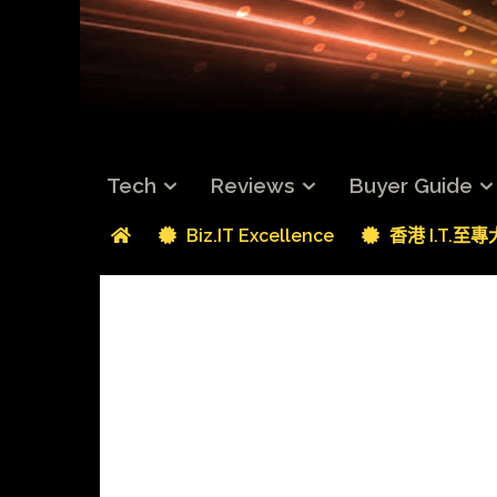
Tech
Reviews
Buyer Guide
Biz.IT Excellence
香港 I.T.至