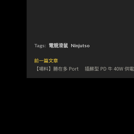
Tags:
電競滑鼠
Ninjutso
前一篇文章
【場料】勝在多 Port 插蘇型 PD 牛 40W 供電