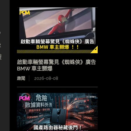
o
吸
遊
啟動車輛螢幕驚見《蜘蛛俠》廣告
BMW 車主嬲爆
趣聞
2026-08-08