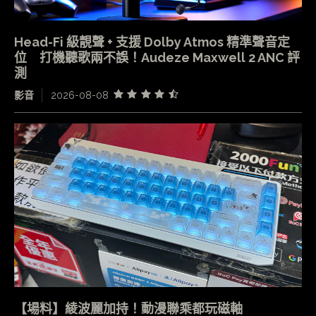
Head-Fi 級靚聲 + 支援 Dolby Atmos 精準聲音定
位 打機聽歌兩不誤！Audeze Maxwell 2 ANC 評
測
影音
2026-08-08
【場料】綾波麗加持！動漫聯乘都玩磁軸