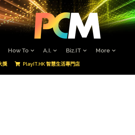
How To
A.I.
Biz.IT
More
專大獎
PlayIT.HK 智慧生活專門店