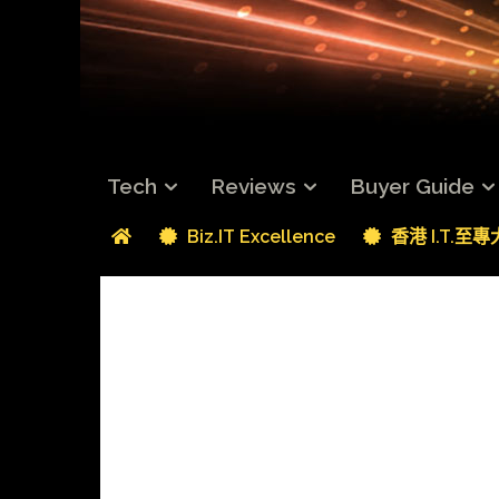
Tech
Reviews
Buyer Guide
Biz.IT Excellence
香港 I.T.至