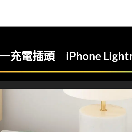
電插頭 iPhone Lightni