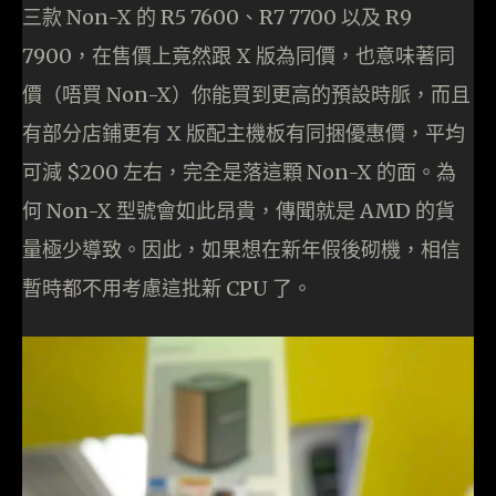
三款 Non-X 的 R5 7600、R7 7700 以及 R9
7900，在售價上竟然跟 X 版為同價，也意味著同
價（唔買 Non-X）你能買到更高的預設時脈，而且
有部分店鋪更有 X 版配主機板有同捆優惠價，平均
可減 $200 左右，完全是落這顆 Non-X 的面。為
何 Non-X 型號會如此昂貴，傳聞就是 AMD 的貨
量極少導致。因此，如果想在新年假後砌機，相信
暫時都不用考慮這批新 CPU 了。