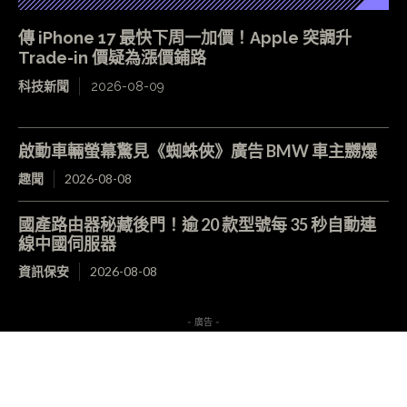
傳 iPhone 17 最快下周一加價！Apple 突調升
Trade-in 價疑為漲價鋪路
科技新聞
2026-08-09
啟動車輛螢幕驚見《蜘蛛俠》廣告 BMW 車主嬲爆
趣聞
2026-08-08
國產路由器秘藏後門！逾 20 款型號每 35 秒自動連
線中國伺服器
資訊保安
2026-08-08
- 廣告 -